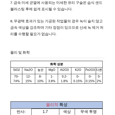
7. 금속 미세 균열에 사용되는 미세한 유리 구슬은 습식 샌드
블라스팅 후에 쉽게 표시될 수 있습니다.
8, 무광택 효과가 있는 가공된 작업물의 경우 녹이 슬지 않고
금속 색상을 강조하며 기타 장점이 있으므로 산세 녹 제거 처
리를 수행할 필요가 없습니다.
물리 및 화학
화학 성분
SiO2
Na2O
높은
MgO
Al2O3
K2O
Fe2O3
다른
70-
12-
8-
1-
0.2-
0-
0-
0-
74%
15%
10%
3.8%
1.8%
0.15%
0.15%
2%
물리적
특성
반사:
1.7
색상
무색
투명