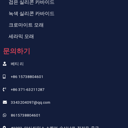
검은 실리콘 카바이드
녹색 실리콘 카바이드
크로마이트 모래
세라믹 모래
문의하기
베티 리
+86 15738804601
+86 371-63211287
3343204097@qq.com
8615738804601
#1903, 야싱 타임스 스퀘어, 송산남로, 정저우, 중국